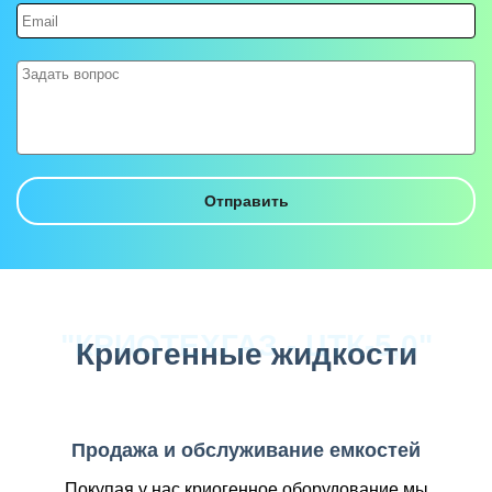
"КРИОТЕХГАЗ - ЦТК-5,0"
Криогенные жидкости
Продажа и обслуживание емкостей
Покупая у нас криогенное оборудование мы