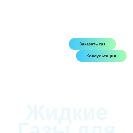
Москве и
Московской
области (до 150
км).
Заказать газ
Консультация
Жидкие
Газы для