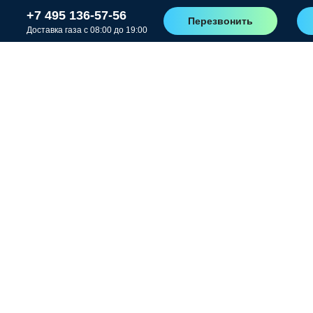
+7 495 136-57-56
Перезвонить
Доставка газа с 08:00 до 19:00
Заправ
резерву
криоген
РК
15/1,6 -